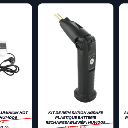
LUMINIUM HOT
KIT DE REPARATION AGRAFE
A
 HU14006
PLASTIQUE BATTERIE
R
V.A.
RECHARGEABLE RÉF : HU14005
€ H.T. T.V.A.
ction