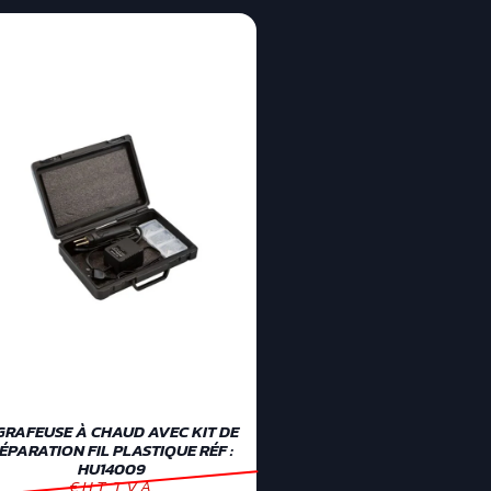
GRAFEUSE À CHAUD AVEC KIT DE
ÉPARATION FIL PLASTIQUE RÉF :
HU14009
€ H.T. T.V.A.