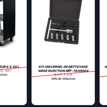
UR 6 X 20 L
KIT UNIVERSEL DE NETTOYAGE
K
CL. VAT
SIEGE INJECTION RÉF : HU41004
€ H.T. T.V.A.
ction
20% de réduction