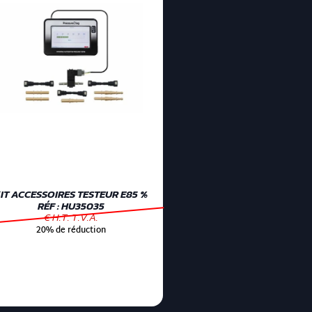
IT ACCESSOIRES TESTEUR E85 %
RÉF : HU35035
€ H.T. T.V.A.
20% de réduction