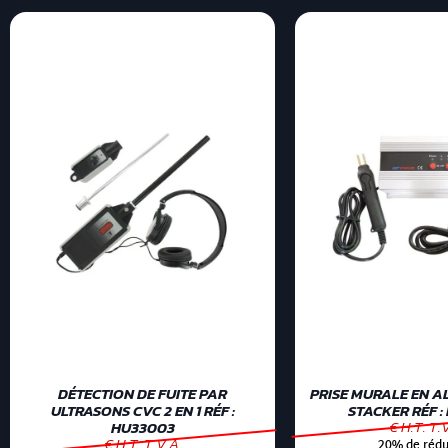
DÉTECTION DE FUITE PAR
PRISE MURALE EN A
ULTRASONS CVC 2 EN 1 RÉF :
STACKER RÉF :
€ H.T. T.
HU33003
€ H.T. T.V.A.
20% de rédu