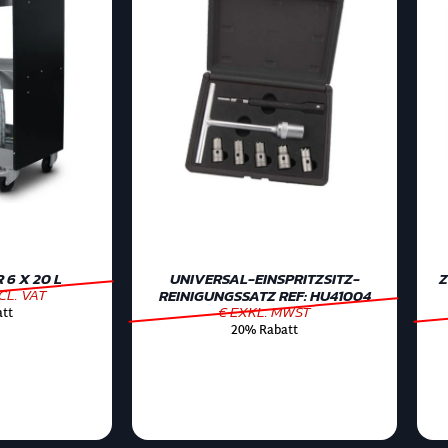
6 X 20 L
UNIVERSAL-EINSPRITZSITZ-
Z
CL. VAT
REINIGUNGSSATZ REF: HU41004
€ EXKL. MWST
tt
20% Rabatt