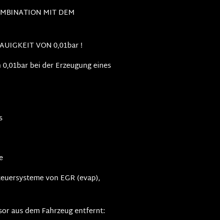
OMBINATION MIT DEM
UIGKEIT VON 0,01bar !
n 0,01bar bei der Erzeugung eines
s
e
teuersysteme von EGR (evap),
sor aus dem Fahrzeug entfernt: