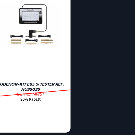
UBEHÖR-KIT E85 % TESTER REF:
HU35035
€ EXKL. MWST
20% Rabatt