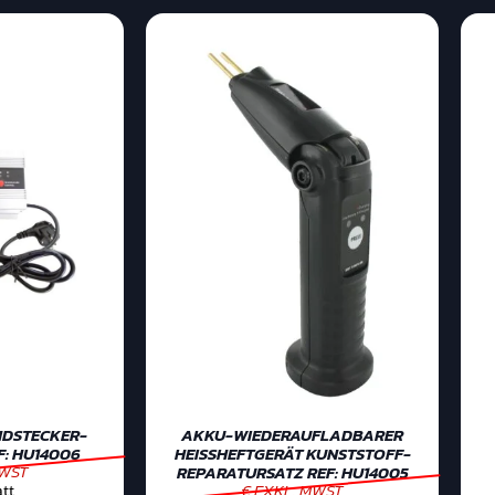
DSTECKER-
AKKU-WIEDERAUFLADBARER
F: HU14006
HEISSHEFTGERÄT KUNSTSTOFF-
MWST
REPARATURSATZ REF: HU14005
€ EXKL. MWST
tt