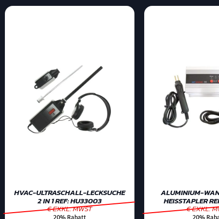
HVAC-ULTRASCHALL-LECKSUCHE
ALUMINIUM-WAN
2 IN 1 REF: HU33003
HEISSTAPLER RE
€ EXKL. MWST
€ EXKL. 
20% Rabatt
20% Raba