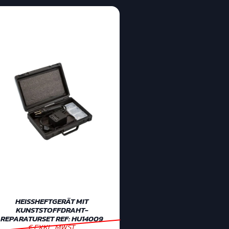
HEISSHEFTGERÄT MIT K
UNSTSTOFFDRAHT-R
EPARATURSET REF: HU14009
€ EXKL. MWST