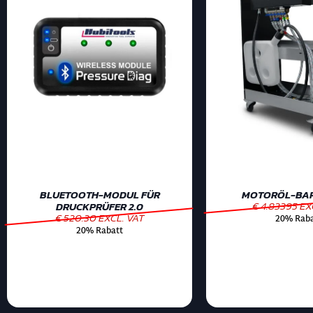
BLUETOOTH-MODUL FÜR
MOTORÖL-BAR 
€ 4.83395 EX
DRUCKPRÜFER 2.0
€ 520.30 EXCL. VAT
20% Raba
20% Rabatt