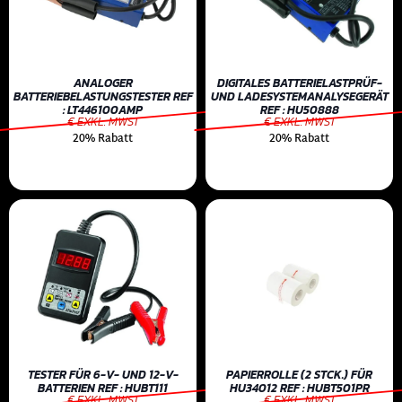
ANALOGER
DIGITALES BATTERIELASTPRÜF-
BATTERIEBELASTUNGSTESTER REF
UND LADESYSTEMANALYSEGERÄT
: LT446100AMP
REF : HU50888
€ EXKL. MWST
€ EXKL. MWST
20% Rabatt
20% Rabatt
TESTER FÜR 6-V- UND 12-V-
PAPIERROLLE (2 STCK.) FÜR
BATTERIEN REF : HUBT111
HU34012 REF : HUBT501PR
€ EXKL. MWST
€ EXKL. MWST