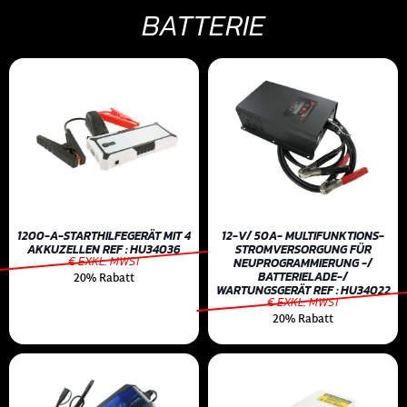
BATTERIE
1200-A-STARTHILFEGERÄT MIT 4
12-V/ 50A- MULTIFUNKTIONS-
AKKUZELLEN REF : HU34036
STROMVERSORGUNG FÜR
€ EXKL. MWST
NEUPROGRAMMIERUNG -/
BATTERIELADE-/
20% Rabatt
WARTUNGSGERÄT REF : HU34022
€ EXKL. MWST
20% Rabatt