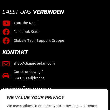
LASST UNS
VERBINDEN
Youtube Kanal
Facebook Seite
Globale Tech-Support-Gruppe
KONTAKT
shop@diagnosedan.com
Constructieweg 2
3641 SB Mijdrecht
VERKNÜPFUNGEN
WE VALUE YOUR PRIVACY
Webshop
We use cookies to enhance your browsing experience,
DiagnoseDan-Software