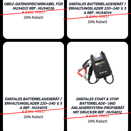
OBD2-DATENSPEICHERKABEL FÜR
DIGITALES BATTERIELADEGERÄT /
HU34021 REF : HU34026
ERHALTUNGSLADER 220–240 V, 3
€ EXKL. MWST
A REF : HU34014
€ EXKL. MWST
20% Rabatt
20% Rabatt
DIGITALES BATTERIELADEGERÄT /
DIGITALES START & STOP
ERHALTUNGSLADER 220–240 V, 5
BATTERIELADE- UND
A REF : HU34015
ANLASSERSYSTEM-PRÜFGERÄT
€ EXKL. MWST
MIT DRUCKER REF : HU34012
€ EXKL. MWST
20% Rabatt
20% Rabatt