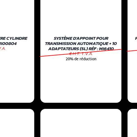
RE CYLINDRE
SYSTÈME D'APPOINT POUR
MI00804
TRANSMISSION AUTOMATIQUE + 10
V.A.
ADAPTATEURS (5L) RÉF : MI6410
€ H.T. T.V.A.
20% de réduction