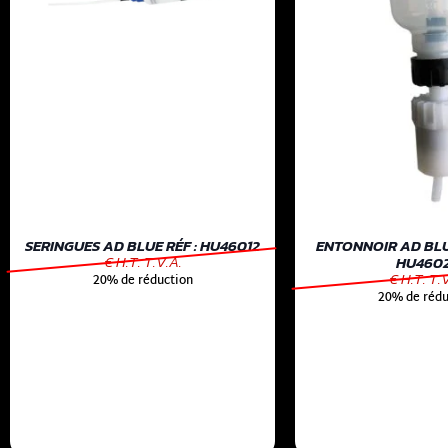
SERINGUES AD BLUE RÉF : HU46012
ENTONNOIR AD BLUE
€ H.T. T.V.A.
HU460
€ H.T. T.
20% de réduction
20% de rédu