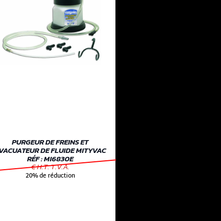
PURGEUR DE FREINS ET
VACUATEUR DE FLUIDE MITYVAC
RÉF : MI6830E
€ H.T. T.V.A.
20% de réduction