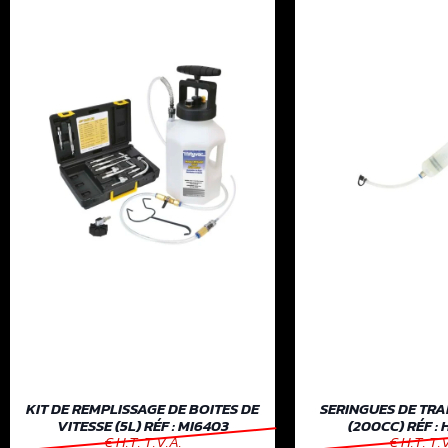
KIT DE REMPLISSAGE DE BOITES DE
SERINGUES DE TR
VITESSE (5L) RÉF : MI6403
(200CC) RÉF :
€ H.T. T.V.A.
€ H.T. T.