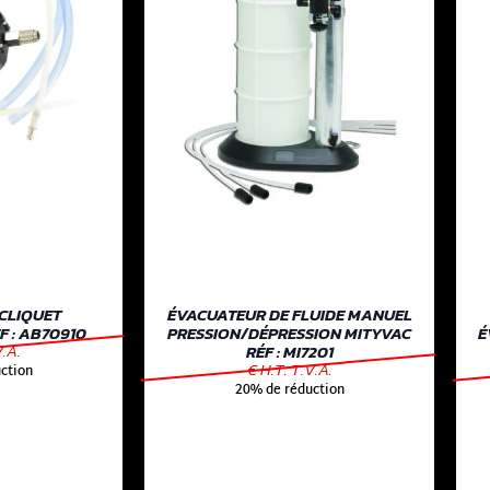
CLIQUET
ÉVACUATEUR DE FLUIDE MANUEL
 : AB70910
PRESSION/DÉPRESSION MITYVAC
É
V.A.
RÉF : MI7201
€ H.T. T.V.A.
ction
20% de réduction