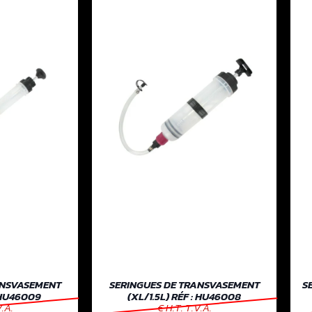
ANSVASEMENT
SERINGUES DE TRANSVASEMENT
S
 HU46009
(XL/1.5L) RÉF : HU46008
V.A.
€ H.T. T.V.A.