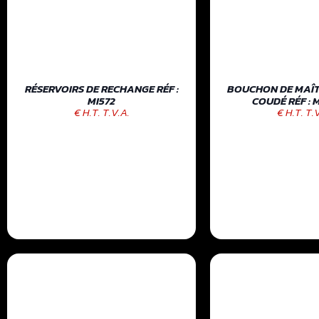
RÉSERVOIRS DE RECHANGE RÉF :
BOUCHON DE MAÎT
MI572
COUDÉ RÉF : 
€ H.T. T.V.A.
€ H.T. T.