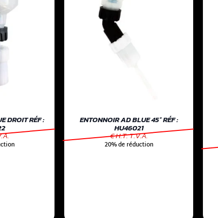
 DROIT RÉF :
ENTONNOIR AD BLUE 45° RÉF :
22
HU46021
V.A.
€ H.T. T.V.A.
ction
20% de réduction