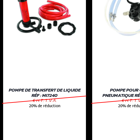
POMPE DE TRANSFERT DE LIQUIDE
POMPE POUR 
RÉF : MI7240
PNEUMATIQUE RÉF
€ H.T. T.V.A.
€ H.T. T.
20% de réduction
20% de rédu