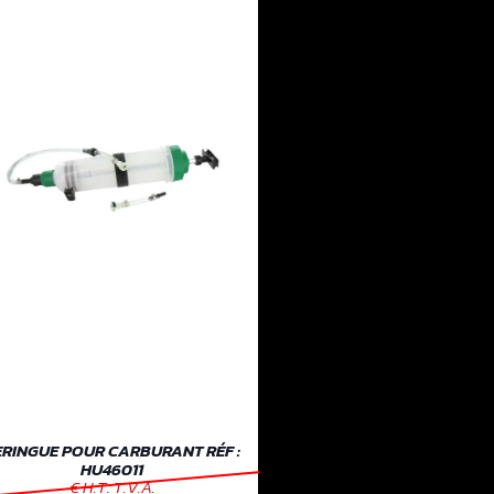
ERINGUE POUR CARBURANT RÉF :
HU46011
€ H.T. T.V.A.