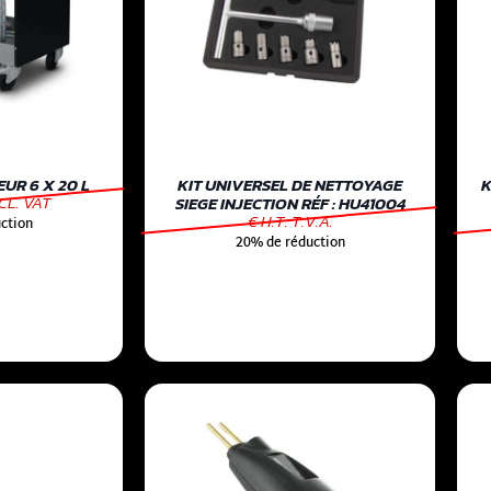
UR 6 X 20 L
KIT UNIVERSEL DE NETTOYAGE
K
CL. VAT
SIEGE INJECTION RÉF : HU41004
€ H.T. T.V.A.
ction
20% de réduction