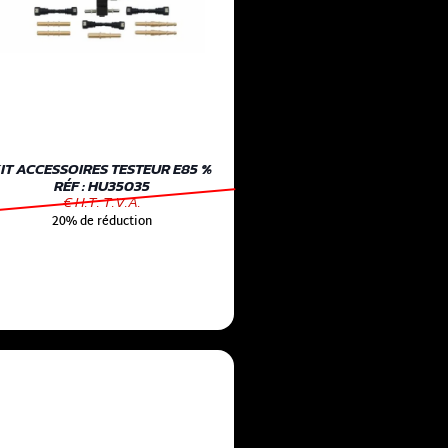
IT ACCESSOIRES TESTEUR E85 %
RÉF : HU35035
€ H.T. T.V.A.
20% de réduction