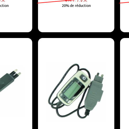
V.A.
€ H.T. T.V.A.
ction
20% de réduction