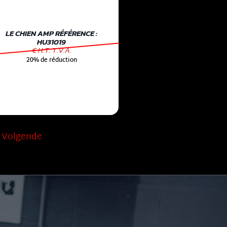
LE CHIEN AMP RÉFÉRENCE :
HU31019
€ H.T. T.V.A.
20% de réduction
Volgende