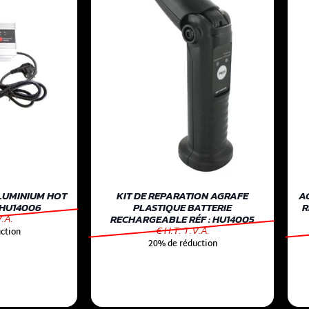
LUMINIUM HOT
KIT DE REPARATION AGRAFE
A
 HU14006
PLASTIQUE BATTERIE
R
V.A.
RECHARGEABLE RÉF : HU14005
€ H.T. T.V.A.
ction
20% de réduction