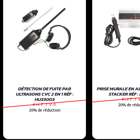
DÉTECTION DE FUITE PAR
PRISE MURALE EN A
ULTRASONS CVC 2 EN 1 RÉF :
STACKER RÉF :
€ H.T. T.
HU33003
€ H.T. T.V.A.
20% de rédu
20% de réduction