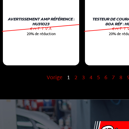
AVERTISSEMENT AMP RÉFÉRENCE :
TESTEUR DE COUR
HU31023
80A RÉF : 
€ H.T. T.V.A.
€ H.T. T.
20% de réduction
20% de rédu
Vorige
1
2
3
4
5
6
7
8