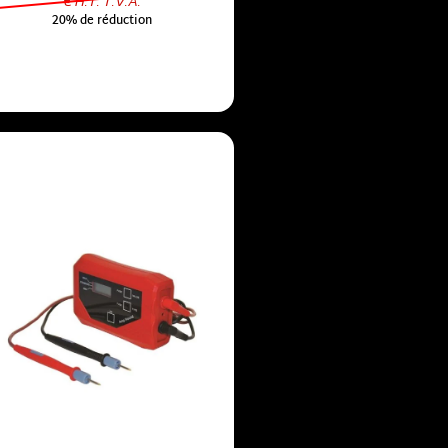
€ H.T. T.V.A.
20% de réduction