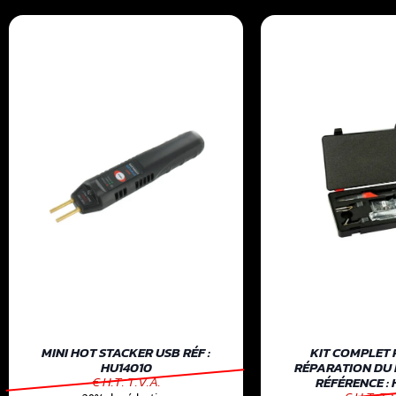
MINI HOT STACKER USB RÉF :
KIT COMPLET 
HU14010
RÉPARATION DU
€ H.T. T.V.A.
RÉFÉRENCE : 