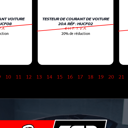
ANT VOITURE
TESTEUR DE COURANT DE VOITURE
HUCF08
20A RÉF : HUCF02
V.A.
€ H.T. T.V.A.
ction
20% de réduction
9
10
11
12
13
14
15
16
17
18
19
20
21