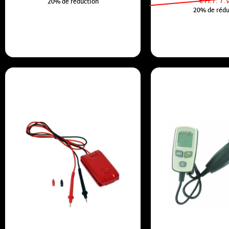
€ H.T. T.
20% de réduction
20% de rédu