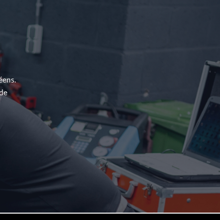
éens.
 de