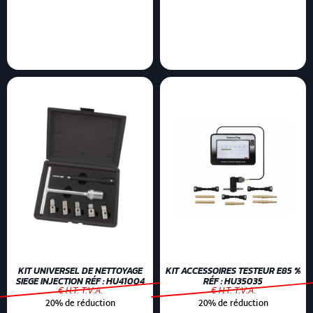
KIT UNIVERSEL DE NETTOYAGE
KIT ACCESSOIRES TESTEUR E85 %
SIEGE INJECTION RÉF : HU41004
RÉF : HU35035
€ H.T. T.V.A.
€ H.T. T.V.A.
20% de réduction
20% de réduction