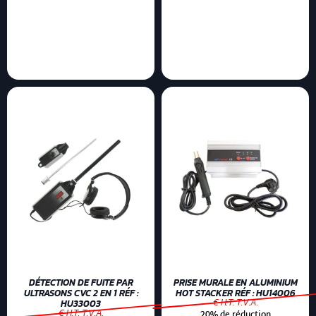
DÉTECTION DE FUITE PAR
PRISE MURALE EN ALUMINIUM
ULTRASONS CVC 2 EN 1 RÉF :
HOT STACKER RÉF : HU14006
€ H.T. T.V.A.
HU33003
€ H.T. T.V.A.
20% de réduction