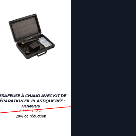
GRAFEUSE À CHAUD AVEC KIT DE
ÉPARATION FIL PLASTIQUE RÉF :
HU14009
€ H.T. T.V.A.
20% de réduction