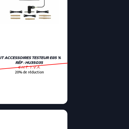
IT ACCESSOIRES TESTEUR E85 %
RÉF : HU35035
€ H.T. T.V.A.
20% de réduction