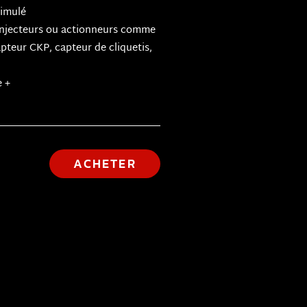
simulé
 injecteurs ou actionneurs comme
teur CKP, capteur de cliquetis,
e +
ACHETER