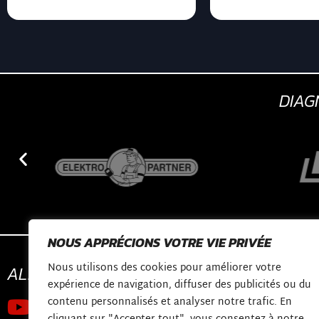
DIA
NOUS APPRÉCIONS VOTRE VIE PRIVÉE
Nous utilisons des cookies pour améliorer votre
ALLONS
CONNECTER
CONTACTER
expérience de navigation, diffuser des publicités ou du
contenu personnalisés et analyser notre trafic. En
Chaîne Youtube
shop@diagnosed