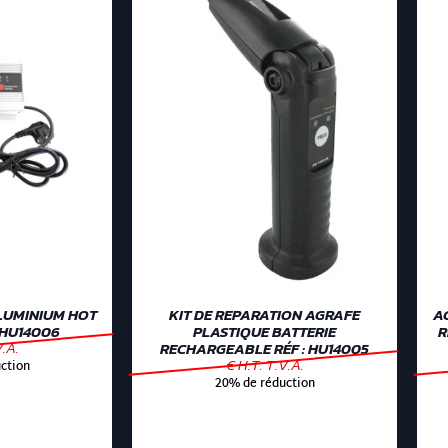
LUMINIUM HOT
KIT DE REPARATION AGRAFE
A
 HU14006
PLASTIQUE BATTERIE
R
V.A.
RECHARGEABLE RÉF : HU14005
€ H.T. T.V.A.
ction
20% de réduction