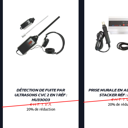
DÉTECTION DE FUITE PAR
PRISE MURALE EN A
ULTRASONS CVC 2 EN 1 RÉF :
STACKER RÉF :
€ H.T. T.
HU33003
€ H.T. T.V.A.
20% de rédu
20% de réduction