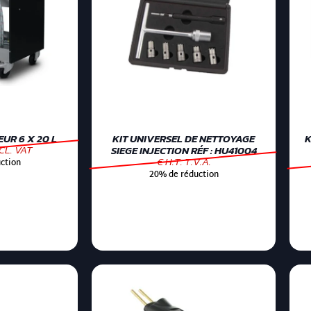
UR 6 X 20 L
KIT UNIVERSEL DE NETTOYAGE
K
CL. VAT
SIEGE INJECTION RÉF : HU41004
€ H.T. T.V.A.
ction
20% de réduction