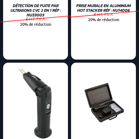
DÉTECTION DE FUITE PAR
PRISE MURALE EN ALUMINIUM
ULTRASONS CVC 2 EN 1 RÉF :
HOT STACKER RÉF : HU14006
€ H.T. T.V.A.
HU33003
€ H.T. T.V.A.
20% de réduction
20% de réduction