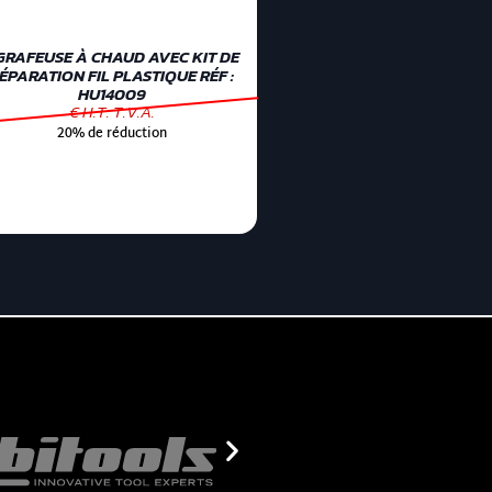
GRAFEUSE À CHAUD AVEC KIT DE
ÉPARATION FIL PLASTIQUE RÉF :
HU14009
€ H.T. T.V.A.
20% de réduction