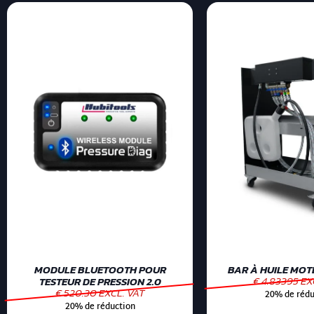
MODULE BLUETOOTH POUR
BAR À HUILE MOTE
€ 4.83395 EX
TESTEUR DE PRESSION 2.0
€ 520.30 EXCL. VAT
20% de rédu
20% de réduction