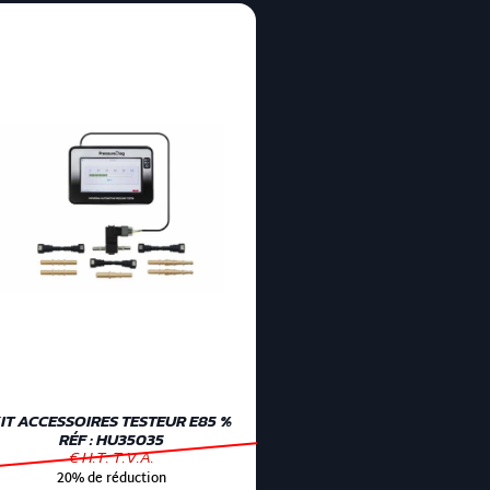
IT ACCESSOIRES TESTEUR E85 %
RÉF : HU35035
€ H.T. T.V.A.
20% de réduction