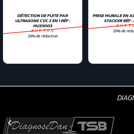
DÉTECTION DE FUITE PAR
PRISE MURALE EN A
ULTRASONS CVC 2 EN 1 RÉF :
STACKER RÉF :
€ H.T. T.
HU33003
€ H.T. T.V.A.
20% de rédu
20% de réduction
DIA