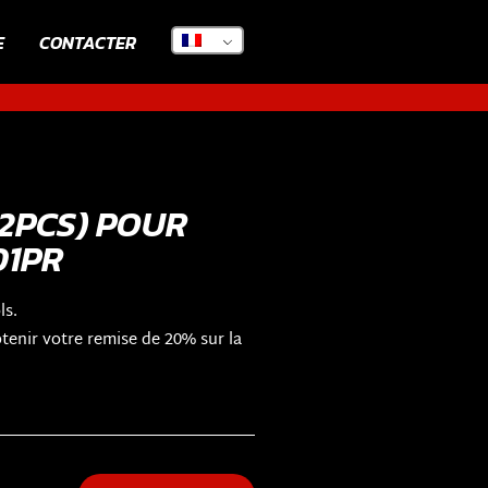
E
CONTACTER
(2PCS) POUR
01PR
ls.
enir votre remise de 20% sur la