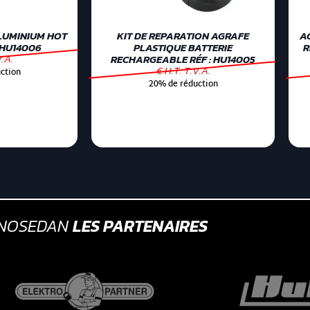
LUMINIUM HOT
KIT DE REPARATION AGRAFE
A
 HU14006
PLASTIQUE BATTERIE
R
V.A.
RECHARGEABLE RÉF : HU14005
€ H.T. T.V.A.
ction
20% de réduction
GNOSEDAN
LES PARTENAIRES