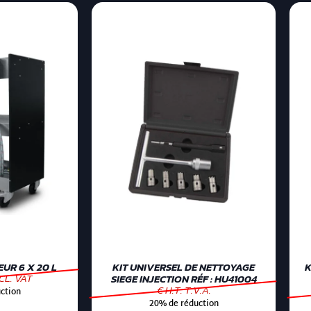
UR 6 X 20 L
KIT UNIVERSEL DE NETTOYAGE
K
CL. VAT
SIEGE INJECTION RÉF : HU41004
€ H.T. T.V.A.
ction
20% de réduction