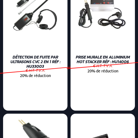
DÉTECTION DE FUITE PAR
PRISE MURALE EN ALUMINIUM
ULTRASONS CVC 2 EN 1 RÉF :
HOT STACKER RÉF : HU14006
€ H.T. T.V.A.
HU33003
€ H.T. T.V.A.
20% de réduction
20% de réduction