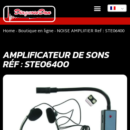
BOUTIQUE EN LIGNE
DIAGNOSEDAN TSB
Home
-
Boutique en ligne
-
NOISE AMPLIFIER Ref : STE06400
AMPLIFICATEUR DE SONS
RÉF : STE06400