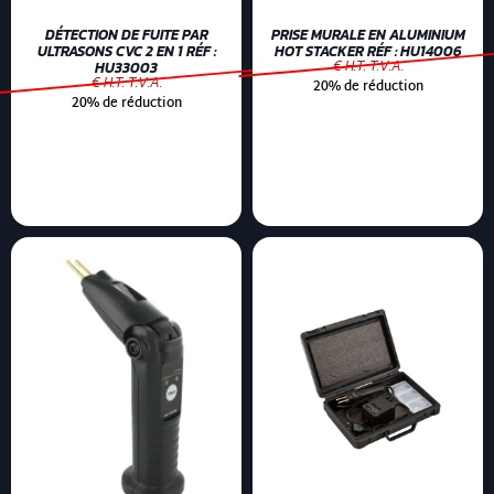
DÉTECTION DE FUITE PAR
PRISE MURALE EN ALUMINIUM
ULTRASONS CVC 2 EN 1 RÉF :
HOT STACKER RÉF : HU14006
€ H.T. T.V.A.
HU33003
€ H.T. T.V.A.
20% de réduction
20% de réduction