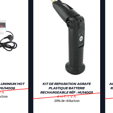
LUMINIUM HOT
KIT DE REPARATION AGRAFE
A
 HU14006
PLASTIQUE BATTERIE
R
V.A.
RECHARGEABLE RÉF : HU14005
€ H.T. T.V.A.
ction
20% de réduction