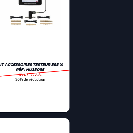
IT ACCESSOIRES TESTEUR E85 %
RÉF : HU35035
€ H.T. T.V.A.
20% de réduction