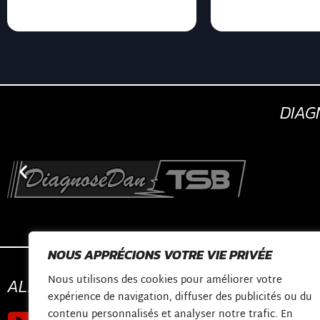
DIA
NOUS APPRÉCIONS VOTRE VIE PRIVÉE
Nous utilisons des cookies pour améliorer votre
ALLONS
CONNECTER
CONTACTER
expérience de navigation, diffuser des publicités ou du
contenu personnalisés et analyser notre trafic. En
Chaîne Youtube
shop@diagnosed