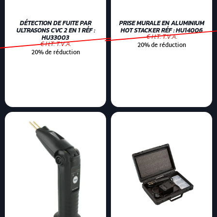
DÉTECTION DE FUITE PAR
PRISE MURALE EN ALUMINIUM
ULTRASONS CVC 2 EN 1 RÉF :
HOT STACKER RÉF : HU14006
€ H.T. T.V.A.
HU33003
€ H.T. T.V.A.
20% de réduction
20% de réduction