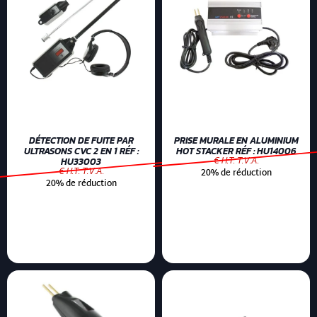
DÉTECTION DE FUITE PAR
PRISE MURALE EN ALUMINIUM
ULTRASONS CVC 2 EN 1 RÉF :
HOT STACKER RÉF : HU14006
€ H.T. T.V.A.
HU33003
€ H.T. T.V.A.
20% de réduction
20% de réduction