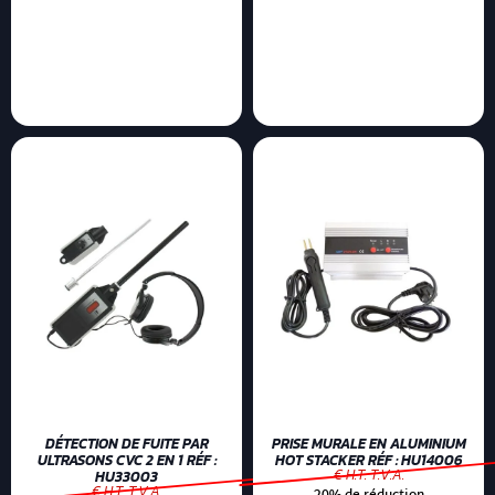
DÉTECTION DE FUITE PAR
PRISE MURALE EN ALUMINIUM
ULTRASONS CVC 2 EN 1 RÉF :
HOT STACKER RÉF : HU14006
€ H.T. T.V.A.
HU33003
€ H.T. T.V.A.