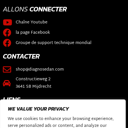
ALLONS
CONNECTER
Chaîne Youtube
la page Facebook
Groupe de support technique mondial
CONTACTER
shop@diagnosedan.com
Constructieweg 2
3641 SB Mijdrecht
LIENS
WE VALUE YOUR PRIVACY
Boutique en ligne
We use cookies to enhance your browsing experience,
Logiciel DiagnoseDan
serve personalized ads or content, and analyze our