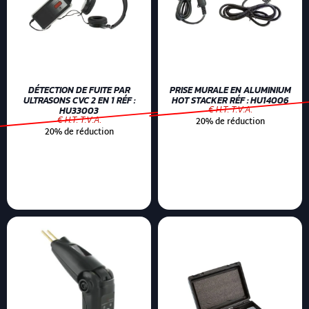
DÉTECTION DE FUITE PAR
PRISE MURALE EN ALUMINIUM
ULTRASONS CVC 2 EN 1 RÉF :
HOT STACKER RÉF : HU14006
€ H.T. T.V.A.
HU33003
€ H.T. T.V.A.
20% de réduction
20% de réduction