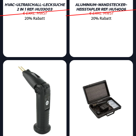
HVAC-ULTRASCHALL-LECKSUCHE
ALUMINIUM-WANDSTECKER-
2 IN 1 REF: HU33003
HEISSTAPLER REF: HU14006
€ EXKL. MWST
€ EXKL. MWST
20% Rabatt
20% Rabatt