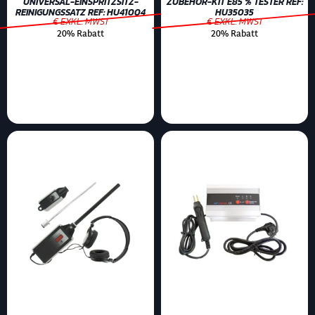
UNIVERSAL-EINSPRITZSITZ-
ZUBEHÖR-KIT E85 % TESTER REF:
REINIGUNGSSATZ REF: HU41004
HU35035
€ EXKL. MWST
€ EXKL. MWST
20% Rabatt
20% Rabatt