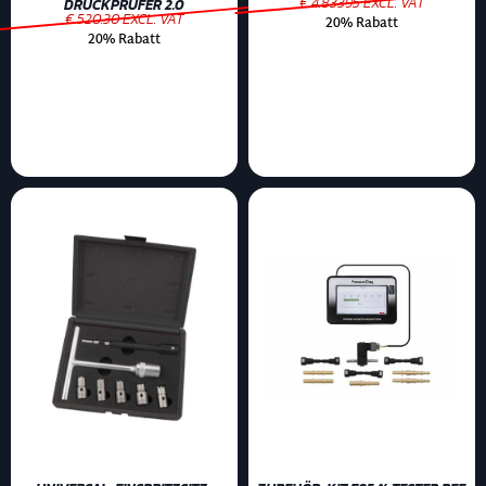
€ 4.83395 EXCL. VAT
DRUCKPRÜFER 2.0
€ 520.30 EXCL. VAT
20% Rabatt
20% Rabatt