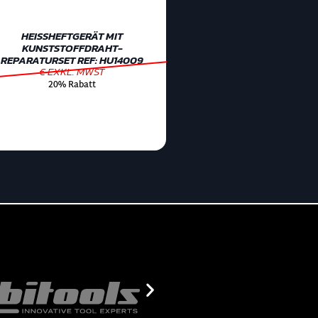
HEISSHEFTGERÄT MIT K
UNSTSTOFFDRAHT-R
EPARATURSET REF: HU14009
€ EXKL. MWST
20% Rabatt