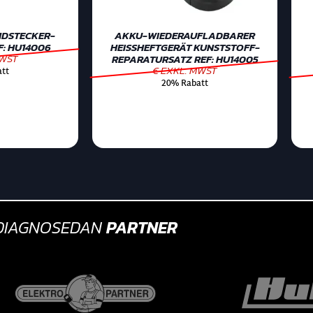
DSTECKER-
AKKU-WIEDERAUFLADBARER
F: HU14006
HEISSHEFTGERÄT KUNSTSTOFF-
MWST
REPARATURSATZ REF: HU14005
€ EXKL. MWST
tt
20% Rabatt
DIAGNOSEDAN
PARTNER