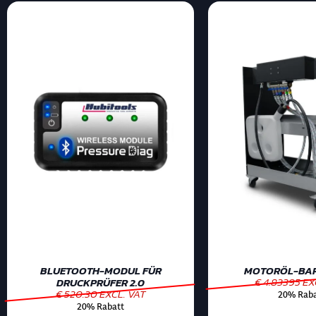
BLUETOOTH-MODUL FÜR
MOTORÖL-BAR 
€ 4.83395 EX
DRUCKPRÜFER 2.0
€ 520.30 EXCL. VAT
20% Raba
20% Rabatt