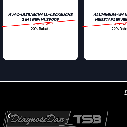
HVAC-ULTRASCHALL-LECKSUCHE
ALUMINIUM-WAN
2 IN 1 REF: HU33003
HEISSTAPLER RE
€ EXKL. MWST
€ EXKL. 
20% Rabatt
20% Raba