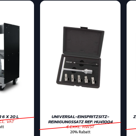
6 X 20 L
UNIVERSAL-EINSPRITZSITZ-
Z
CL. VAT
REINIGUNGSSATZ REF: HU41004
€ EXKL. MWST
tt
20% Rabatt