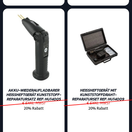
AKKU-WIEDERAUFLADBARER
HEISSHEFTGERÄT MIT K
HEISSHEFTGERÄT KUNSTSTOFF-
UNSTSTOFFDRAHT-R
REPARATURSATZ REF: HU14005
EPARATURSET REF: HU14009
€ EXKL. MWST
€ EXKL. MWST
20% Rabatt
20% Rabatt