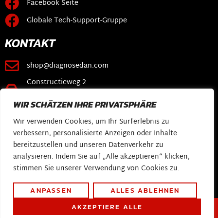
Facebook Seite
Globale Tech-Support-Gruppe
KONTAKT
shop@diagnosedan.com
Constructieweg 2
3641 SB Mijdrecht
WIR SCHÄTZEN IHRE PRIVATSPHÄRE
VERKNÜPFUNGEN
Wir verwenden Cookies, um Ihr Surferlebnis zu
verbessern, personalisierte Anzeigen oder Inhalte
Webshop
bereitzustellen und unseren Datenverkehr zu
DiagnoseDan-Software
analysieren. Indem Sie auf „Alle akzeptieren“ klicken,
stimmen Sie unserer Verwendung von Cookies zu.
Meine Geschichte
ANPASSEN
ALLES ABLEHNEN
AKZEPTIERE ALLE
Copyright 2026 DiagnoseDan