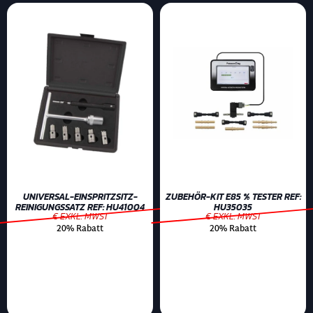
UNIVERSAL-EINSPRITZSITZ-
ZUBEHÖR-KIT E85 % TESTER REF:
REINIGUNGSSATZ REF: HU41004
HU35035
€ EXKL. MWST
€ EXKL. MWST
20% Rabatt
20% Rabatt