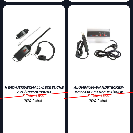
HVAC-ULTRASCHALL-LECKSUCHE
ALUMINIUM-WANDSTECKER-
2 IN 1 REF: HU33003
HEISSTAPLER REF: HU14006
€ EXKL. MWST
€ EXKL. MWST
20% Rabatt
20% Rabatt