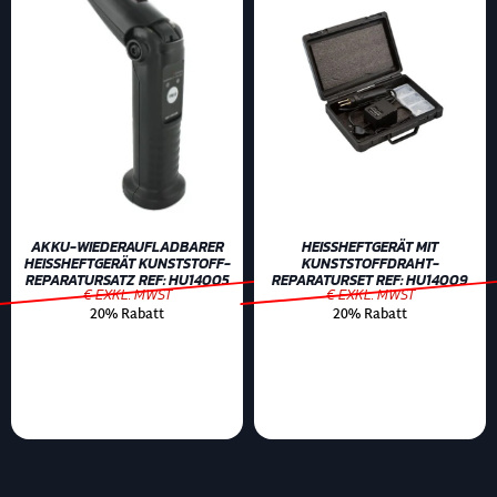
AKKU-WIEDERAUFLADBARER
HEISSHEFTGERÄT MIT K
HEISSHEFTGERÄT KUNSTSTOFF-
UNSTSTOFFDRAHT-R
REPARATURSATZ REF: HU14005
EPARATURSET REF: HU14009
€ EXKL. MWST
€ EXKL. MWST
20% Rabatt
20% Rabatt