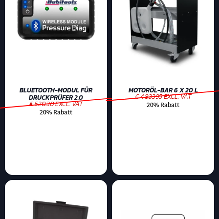
BLUETOOTH-MODUL FÜR
MOTORÖL-BAR 6 X 20 L
€ 4.83395 EXCL. VAT
DRUCKPRÜFER 2.0
€ 520.30 EXCL. VAT
20% Rabatt
20% Rabatt