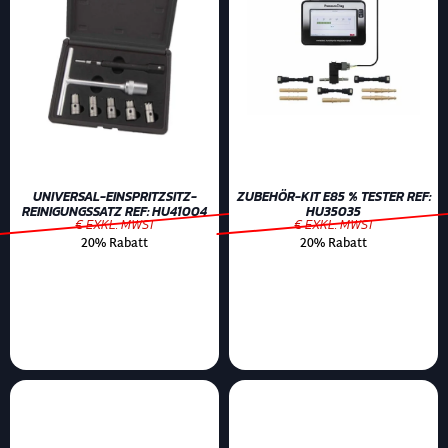
UNIVERSAL-EINSPRITZSITZ-
ZUBEHÖR-KIT E85 % TESTER REF:
REINIGUNGSSATZ REF: HU41004
HU35035
€ EXKL. MWST
€ EXKL. MWST
20% Rabatt
20% Rabatt