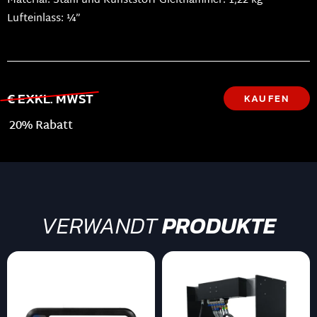
Material: Stahl und Kunststoff Gleithammer: 1,22 kg
Lufteinlass: ¼”
€ EXKL. MWST
KAUFEN
20% Rabatt
VERWANDT
PRODUKTE