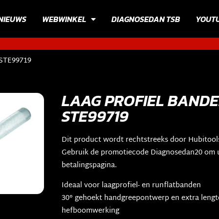
NIEUWS
WEBWINKEL
DIAGNOSEDAN TSB
YOUT
STE99719
LAAG PROFIEL BANDE
STE99719
Dit product wordt rechtstreeks door Hubitool
Gebruik de promotiecode Diagnosedan20 om u
betalingspagina.
Ideaal voor laagprofiel- en runflatbanden
30° gehoekt handgreepontwerp en extra lengt
hefboomwerking