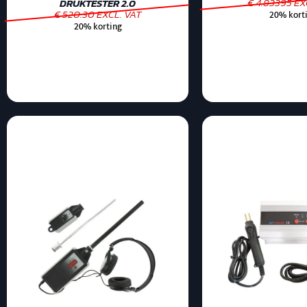
€ 4.83395 EX
DRUKTESTER 2.0
€ 520.30 EXCL. VAT
20% kort
20% korting