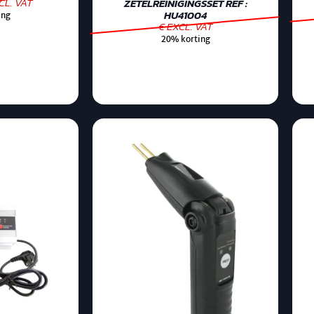
CL. VAT
ZETELREINIGINGSSET REF :
HU41004
ing
€ EXCL. VAT
20% korting