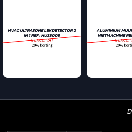
HVAC ULTRASONE LEKDETECTOR 2
ALUMINIUM MUU
IN 1 REF : HU33003
NIETMACHINE REF
€ EXCL. VAT
€ EXCL. 
20% korting
20% kort
D