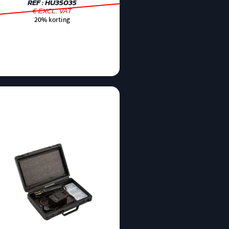
REF : HU35035
€ EXCL. VAT
20% korting