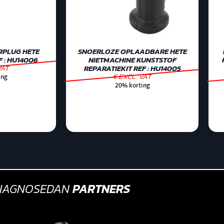
RPLUG HETE
SNOERLOZE OPLAADBARE HETE
 : HU14006
NIETMACHINE KUNSTSTOF
VAT
REPARATIEKIT REF : HU14005
€ EXCL. VAT
ing
20% korting
IAGNOSEDAN
PARTNERS