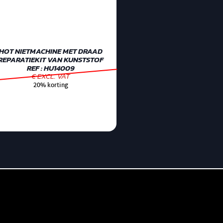
HOT NIETMACHINE MET DRAAD
REPARATIEKIT VAN KUNSTSTOF
REF : HU14009
€ EXCL. VAT
20% korting