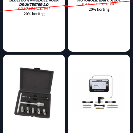
BLUETOOTH-MODULE VOOR
MOTOROLIE BAR 6 X 20L
€ 4.83395 EXCL. VAT
DRUKTESTER 2.0
€ 520.30 EXCL. VAT
20% korting
20% korting