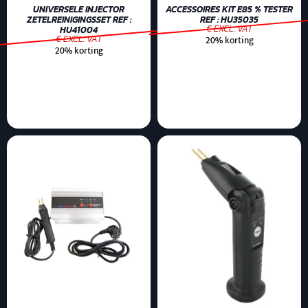
UNIVERSELE INJECTOR
ACCESSOIRES KIT E85 % TESTER
ZETELREINIGINGSSET REF :
REF : HU35035
€ EXCL. VAT
HU41004
€ EXCL. VAT
20% korting
20% korting