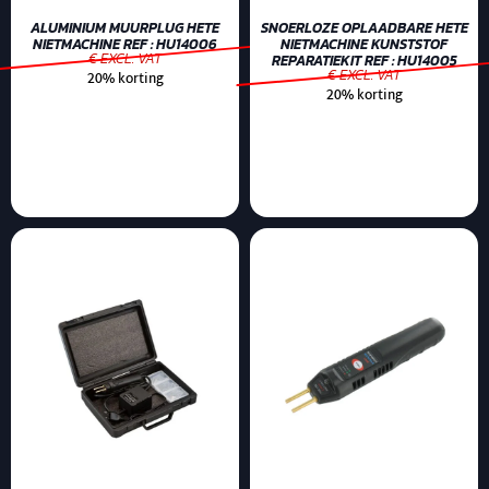
ALUMINIUM MUURPLUG HETE
SNOERLOZE OPLAADBARE HETE
NIETMACHINE REF : HU14006
NIETMACHINE KUNSTSTOF
€ EXCL. VAT
REPARATIEKIT REF : HU14005
€ EXCL. VAT
20% korting
20% korting