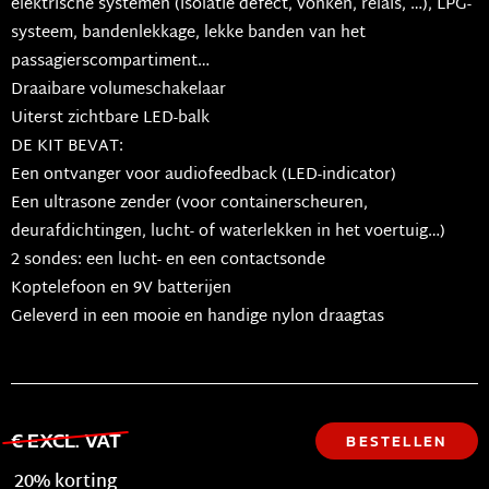
elektrische systemen (isolatie defect, vonken, relais, …), LPG-
systeem, bandenlekkage, lekke banden van het
passagierscompartiment…
Draaibare volumeschakelaar
Uiterst zichtbare LED-balk
DE KIT BEVAT:
Een ontvanger voor audiofeedback (LED-indicator)
Een ultrasone zender (voor containerscheuren,
deurafdichtingen, lucht- of waterlekken in het voertuig…)
2 sondes: een lucht- en een contactsonde
Koptelefoon en 9V batterijen
Geleverd in een mooie en handige nylon draagtas
€ EXCL. VAT
BESTELLEN
20% korting