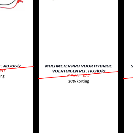
: AB70617
MULTIMETER PRO VOOR HYBRIDE
VAT
VOERTUIGEN REF: HU31010
€ EXCL. VAT
ing
20% korting