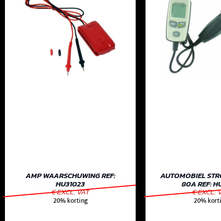
AMP WAARSCHUWING REF:
AUTOMOBIEL STR
HU31023
80A REF: H
€ EXCL. VAT
€ EXCL. 
20% korting
20% kort