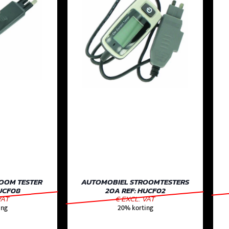
OOM TESTER
AUTOMOBIEL STROOMTESTERS
UCF08
20A REF: HUCF02
VAT
€ EXCL. VAT
ing
20% korting