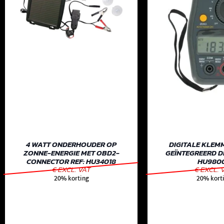
4 WATT ONDERHOUDER OP
DIGITALE KLEM
ZONNE-ENERGIE MET OBD2-
GEÏNTEGREERD DI
CONNECTOR REF: HU34018
HU980
€ EXCL. VAT
€ EXCL. 
20% korting
20% kort