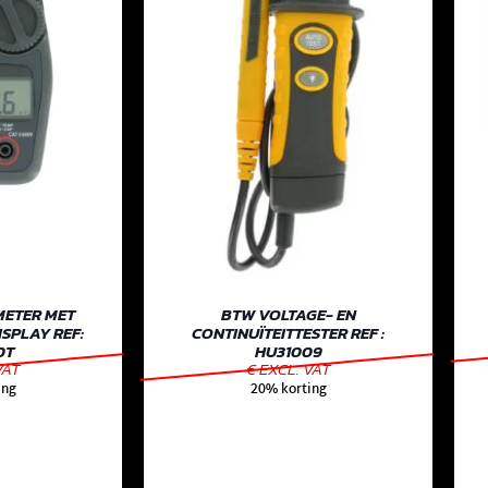
METER MET
BTW VOLTAGE- EN
SPLAY REF:
CONTINUÏTEITTESTER REF :
0T
HU31009
VAT
€ EXCL. VAT
ing
20% korting