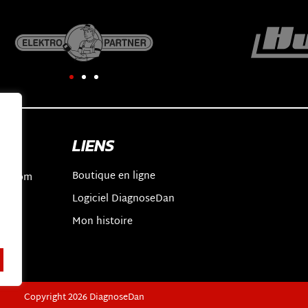
LIENS
Boutique en ligne
an.com
Logiciel DiagnoseDan
2
t
Mon histoire
Copyright 2026 DiagnoseDan