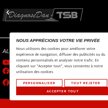
NOUS APPRÉCIONS VOTRE VIE PRIVÉE
Nous utilisons des cookies pour améliorer votre
ALLONS
CONNECTER
CONTACTER
expérience de navigation, diffuser des publicités ou du
contenu personnalisés et analyser notre trafic. En
Chaîne Youtube
shop@diagnosed
cliquant sur "Accepter tout", vous consentez à notre
Constructieweg 
la page Facebook
utilisation des cookies.
3641 SB Mijdrech
Groupe de support technique
PERSONNALISER
TOUT REJETER
mondial
ACCEPTER TOUT