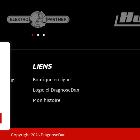
LIENS
Boutique en ligne
an.com
Logiciel DiagnoseDan
2
t
Mon histoire
Copyright 2026 DiagnoseDan