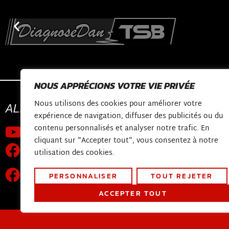
NOUS APPRÉCIONS VOTRE VIE PRIVÉE
Nous utilisons des cookies pour améliorer votre
ALLONS
CONNECTER
CONTACTER
expérience de navigation, diffuser des publicités ou du
contenu personnalisés et analyser notre trafic. En
Chaîne Youtube
shop@diagnosed
cliquant sur "Accepter tout", vous consentez à notre
Constructieweg 
la page Facebook
utilisation des cookies.
3641 SB Mijdrech
Groupe de support technique
PERSONNALISER
TOUT REJETER
mondial
ACCEPTER TOUT