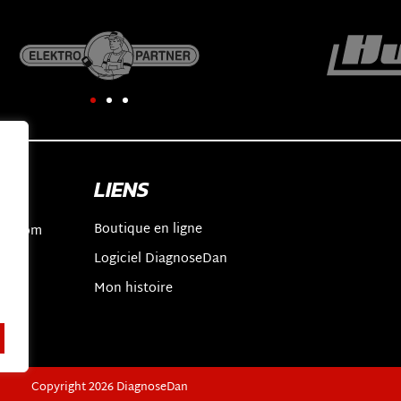
LIENS
Boutique en ligne
an.com
Logiciel DiagnoseDan
2
t
Mon histoire
Copyright 2026 DiagnoseDan