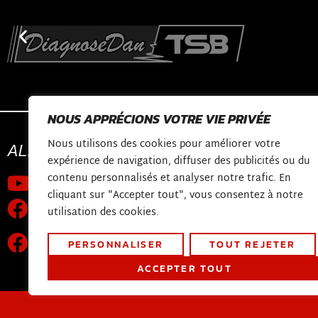
NOUS APPRÉCIONS VOTRE VIE PRIVÉE
Nous utilisons des cookies pour améliorer votre
ALLONS
CONNECTER
CONTACTER
expérience de navigation, diffuser des publicités ou du
contenu personnalisés et analyser notre trafic. En
Chaîne Youtube
shop@diagnosed
cliquant sur "Accepter tout", vous consentez à notre
Constructieweg 
la page Facebook
utilisation des cookies.
3641 SB Mijdrech
Groupe de support technique
PERSONNALISER
TOUT REJETER
mondial
ACCEPTER TOUT