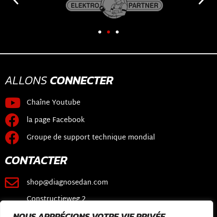
ALLONS
CONNECTER
Chaîne Youtube
la page Facebook
Groupe de support technique mondial
CONTACTER
shop@diagnosedan.com
Constructieweg 2
3641 SB Mijdrecht
NOUS APPRÉCIONS VOTRE VIE PRIVÉE