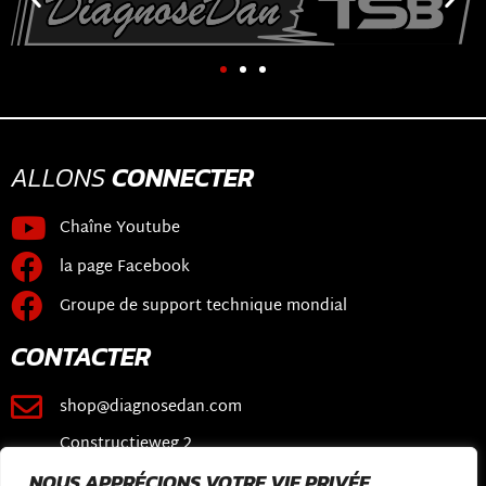
ALLONS
CONNECTER
Chaîne Youtube
la page Facebook
Groupe de support technique mondial
CONTACTER
shop@diagnosedan.com
Constructieweg 2
3641 SB Mijdrecht
NOUS APPRÉCIONS VOTRE VIE PRIVÉE