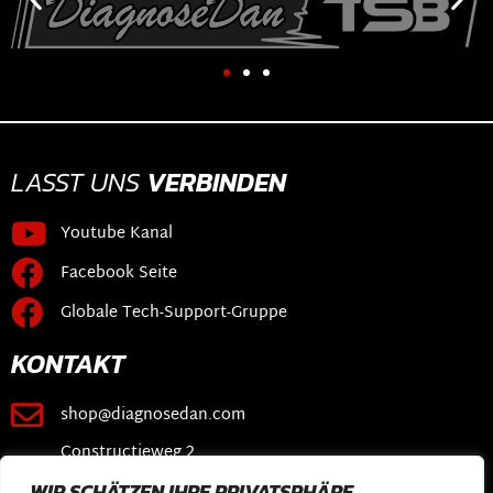
LASST UNS
VERBINDEN
Youtube Kanal
Facebook Seite
Globale Tech-Support-Gruppe
KONTAKT
shop@diagnosedan.com
Constructieweg 2
3641 SB Mijdrecht
WIR SCHÄTZEN IHRE PRIVATSPHÄRE