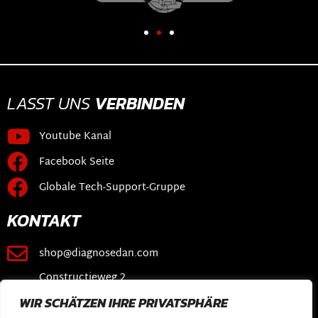
LASST UNS
VERBINDEN
Youtube Kanal
Facebook Seite
Globale Tech-Support-Gruppe
KONTAKT
shop@diagnosedan.com
Constructieweg 2
3641 SB Mijdrecht
WIR SCHÄTZEN IHRE PRIVATSPHÄRE