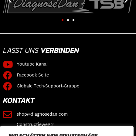
LASST UNS
VERBINDEN
Youtube Kanal
Facebook Seite
Globale Tech-Support-Gruppe
KONTAKT
shop@diagnosedan.com
Constructieweg 2
3641 SB Mijdrecht
WIR SCHÄTZEN IHRE PRIVATSPHÄRE