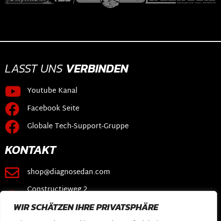
LASST UNS
VERBINDEN
Youtube Kanal
Facebook Seite
Globale Tech-Support-Gruppe
KONTAKT
shop@diagnosedan.com
Constructieweg 2
3641 SB Mijdrecht
WIR SCHÄTZEN IHRE PRIVATSPHÄRE