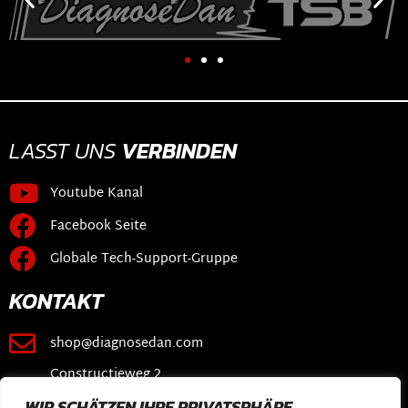
LASST UNS
VERBINDEN
Youtube Kanal
Facebook Seite
Globale Tech-Support-Gruppe
KONTAKT
shop@diagnosedan.com
Constructieweg 2
3641 SB Mijdrecht
WIR SCHÄTZEN IHRE PRIVATSPHÄRE