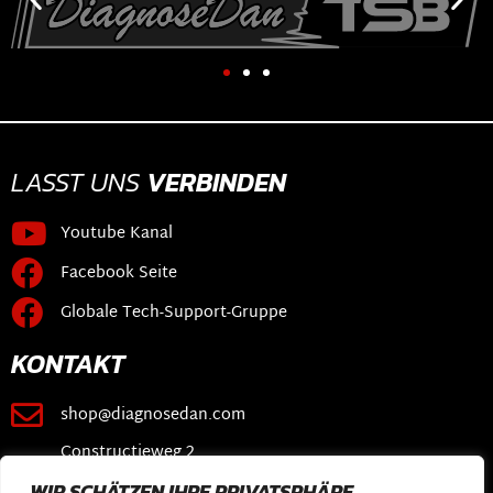
LASST UNS
VERBINDEN
Youtube Kanal
Facebook Seite
Globale Tech-Support-Gruppe
KONTAKT
shop@diagnosedan.com
Constructieweg 2
3641 SB Mijdrecht
WIR SCHÄTZEN IHRE PRIVATSPHÄRE