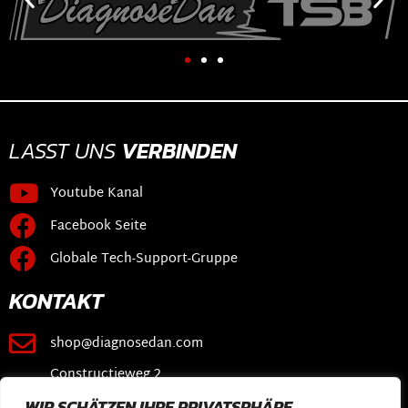
LASST UNS
VERBINDEN
Youtube Kanal
Facebook Seite
Globale Tech-Support-Gruppe
KONTAKT
shop@diagnosedan.com
Constructieweg 2
3641 SB Mijdrecht
WIR SCHÄTZEN IHRE PRIVATSPHÄRE