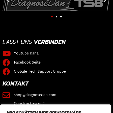
LASST UNS
VERBINDEN
Youtube Kanal
Facebook Seite
Globale Tech-Support-Gruppe
KONTAKT
shop@diagnosedan.com
Constructieweg 2
3641 SB Mijdrecht
WIR SCHÄTZEN IHRE PRIVATSPHÄRE