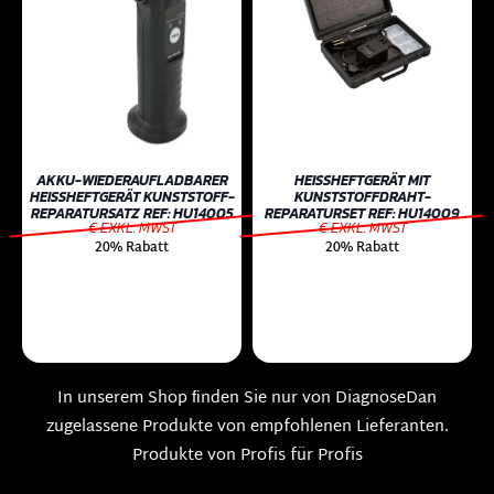
AKKU-WIEDERAUFLADBARER
HEISSHEFTGERÄT MIT K
HEISSHEFTGERÄT KUNSTSTOFF-
UNSTSTOFFDRAHT-R
REPARATURSATZ REF: HU14005
EPARATURSET REF: HU14009
€ EXKL. MWST
€ EXKL. MWST
20% Rabatt
20% Rabatt
In unserem Shop ﬁnden Sie nur von DiagnoseDan
zugelassene Produkte von empfohlenen Lieferanten.
Produkte von Profis für Profis