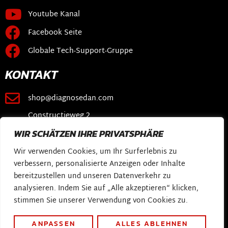
Youtube Kanal
Facebook Seite
Globale Tech-Support-Gruppe
KONTAKT
shop@diagnosedan.com
Constructieweg 2
3641 SB Mijdrecht
WIR SCHÄTZEN IHRE PRIVATSPHÄRE
VERKNÜPFUNGEN
Wir verwenden Cookies, um Ihr Surferlebnis zu
verbessern, personalisierte Anzeigen oder Inhalte
Webshop
bereitzustellen und unseren Datenverkehr zu
analysieren. Indem Sie auf „Alle akzeptieren“ klicken,
DiagnoseDan-Software
stimmen Sie unserer Verwendung von Cookies zu.
Meine Geschichte
ANPASSEN
ALLES ABLEHNEN