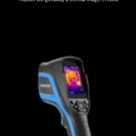
-Topdon will giveaway a thermal imager (TC004)