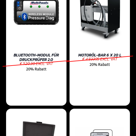
BLUETOOTH-MODUL FÜR
MOTORÖL-BAR 6 X 20 L
€ 4.83395 EXCL. VAT
DRUCKPRÜFER 2.0
€ 520.30 EXCL. VAT
20% Rabatt
20% Rabatt