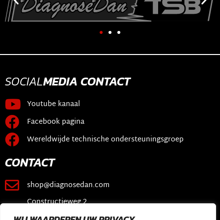
SOCIAL
MEDIA
CONTACT
Youtube kanaal
Facebook pagina
Wereldwijde technische ondersteuningsgroep
CONTACT
shop@diagnosedan.com
Constructieweg 2
3641 SB Mijdrecht
WIJ WAARDEREN UW PRIVACY