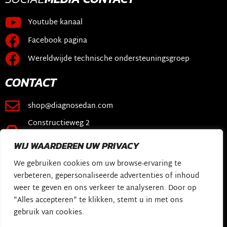
Youtube kanaal
Facebook pagina
Wereldwijde technische ondersteuningsgroep
CONTACT
shop@diagnosedan.com
Constructieweg 2
3641 SB Mijdrecht
WIJ WAARDEREN UW PRIVACY
KOPPELINGEN
We gebruiken cookies om uw browse-ervaring te
verbeteren, gepersonaliseerde advertenties of inhoud
Webwinkel
weer te geven en ons verkeer te analyseren. Door op
Diagnose Dan Software
"Alles accepteren" te klikken, stemt u in met ons
gebruik van cookies.
Mijn verhaal