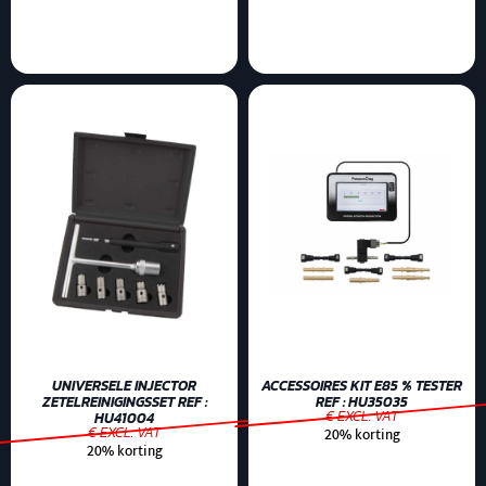
UNIVERSELE INJECTOR
ACCESSOIRES KIT E85 % TESTER
ZETELREINIGINGSSET REF :
REF : HU35035
€ EXCL. VAT
HU41004
€ EXCL. VAT
20% korting
20% korting