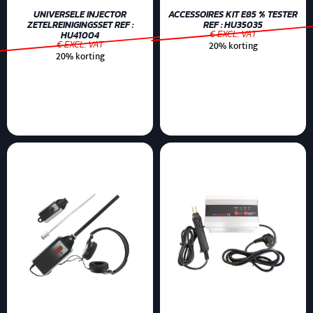
UNIVERSELE INJECTOR
ACCESSOIRES KIT E85 % TESTER
ZETELREINIGINGSSET REF :
REF : HU35035
€ EXCL. VAT
HU41004
€ EXCL. VAT
20% korting
20% korting