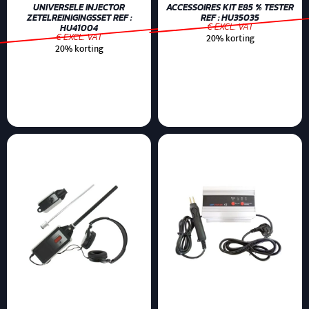
UNIVERSELE INJECTOR
ACCESSOIRES KIT E85 % TESTER
ZETELREINIGINGSSET REF :
REF : HU35035
€ EXCL. VAT
HU41004
€ EXCL. VAT
20% korting
20% korting