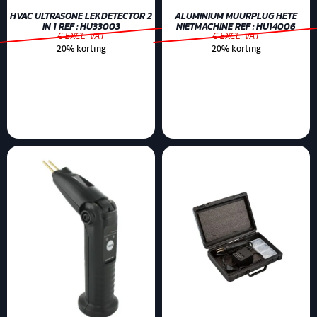
HVAC ULTRASONE LEKDETECTOR 2
ALUMINIUM MUURPLUG HETE
IN 1 REF : HU33003
NIETMACHINE REF : HU14006
€ EXCL. VAT
€ EXCL. VAT
20% korting
20% korting