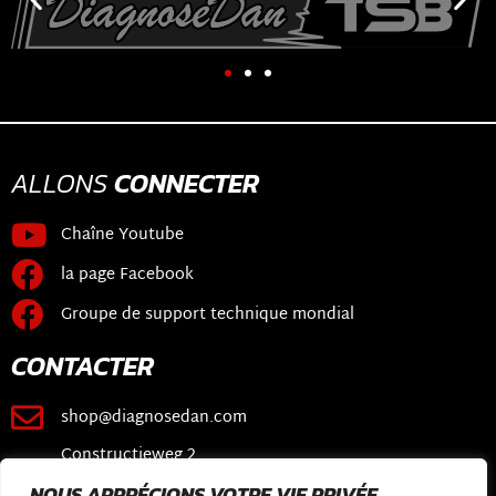
ALLONS
CONNECTER
Chaîne Youtube
la page Facebook
Groupe de support technique mondial
CONTACTER
shop@diagnosedan.com
Constructieweg 2
3641 SB Mijdrecht
NOUS APPRÉCIONS VOTRE VIE PRIVÉE