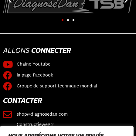
ALLONS
CONNECTER
Chaîne Youtube
la page Facebook
Groupe de support technique mondial
CONTACTER
shop@diagnosedan.com
Constructieweg 2
3641 SB Mijdrecht
NOUS APPRÉCIONS VOTRE VIE PRIVÉE