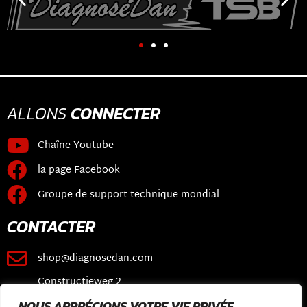
ALLONS
CONNECTER
Chaîne Youtube
la page Facebook
Groupe de support technique mondial
CONTACTER
shop@diagnosedan.com
Constructieweg 2
3641 SB Mijdrecht
NOUS APPRÉCIONS VOTRE VIE PRIVÉE