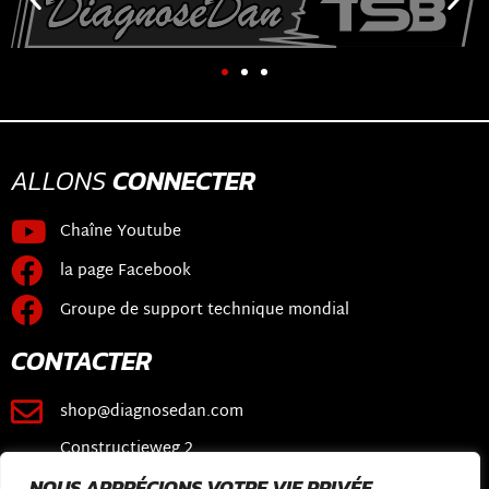
ALLONS
CONNECTER
Chaîne Youtube
la page Facebook
Groupe de support technique mondial
CONTACTER
shop@diagnosedan.com
Constructieweg 2
3641 SB Mijdrecht
NOUS APPRÉCIONS VOTRE VIE PRIVÉE