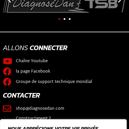
ALLONS
CONNECTER
Chaîne Youtube
la page Facebook
Groupe de support technique mondial
CONTACTER
shop@diagnosedan.com
Constructieweg 2
3641 SB Mijdrecht
NOUS APPRÉCIONS VOTRE VIE PRIVÉE