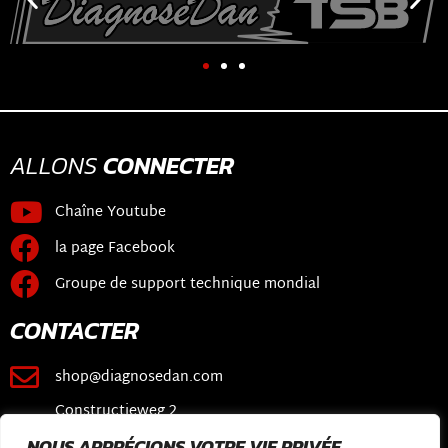
ALLONS
CONNECTER
Chaîne Youtube
la page Facebook
Groupe de support technique mondial
CONTACTER
shop@diagnosedan.com
Constructieweg 2
3641 SB Mijdrecht
NOUS APPRÉCIONS VOTRE VIE PRIVÉE