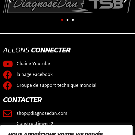
ALLONS
CONNECTER
Chaîne Youtube
la page Facebook
Groupe de support technique mondial
CONTACTER
shop@diagnosedan.com
Constructieweg 2
3641 SB Mijdrecht
NOUS APPRÉCIONS VOTRE VIE PRIVÉE