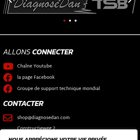
ALLONS
CONNECTER
Chaîne Youtube
la page Facebook
Groupe de support technique mondial
CONTACTER
shop@diagnosedan.com
Constructieweg 2
3641 SB Mijdrecht
NOUS APPRÉCIONS VOTRE VIE PRIVÉE