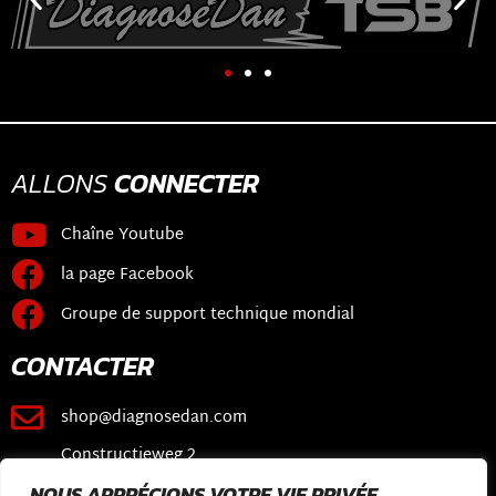
ALLONS
CONNECTER
Chaîne Youtube
la page Facebook
Groupe de support technique mondial
CONTACTER
shop@diagnosedan.com
Constructieweg 2
3641 SB Mijdrecht
NOUS APPRÉCIONS VOTRE VIE PRIVÉE